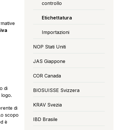
controllo
Etichettatura
rmative
tiva
Importazioni
NOP Stati Uniti
JAS Giappone
COR Canada
o di
BIOSUISSE Svizzera
 logo.
KRAV Svezia
rente di
 Lo scopo
IBD Brasile
ed è