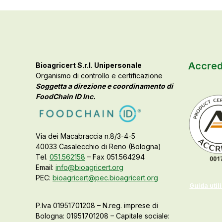
Accred
Bioagricert S.r.l. Unipersonale
Organismo di controllo e certificazione
Soggetta a direzione e coordinamento di
FoodChain ID Inc.
Via dei Macabraccia n.8/3-4-5
40033 Casalecchio di Reno (Bologna)
Tel.
051.562158
– Fax 051.564294
Email:
info@bioagricert.org
PEC:
bioagricert@pec.bioagricert.org
Guida util
P.Iva 01951701208 – N.reg. imprese di
Bologna: 01951701208 – Capitale sociale: