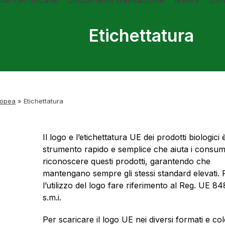
de certificate
Documenti transazione
News
Con
Etichettatura
ropea
»
Etichettatura
Il logo e l’etichettatura UE dei prodotti biologici
strumento rapido e semplice che aiuta i consum
riconoscere questi prodotti, garantendo che
mantengano sempre gli stessi standard elevati. 
l’utilizzo del logo fare riferimento al Reg. UE 8
s.m.i.
Per scaricare il logo UE nei diversi formati e col