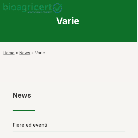
Skip
Open
Close
to
mobile
mobile
content
Varie
menu
menu
Home
»
News
»
Varie
News
Fiere ed eventi