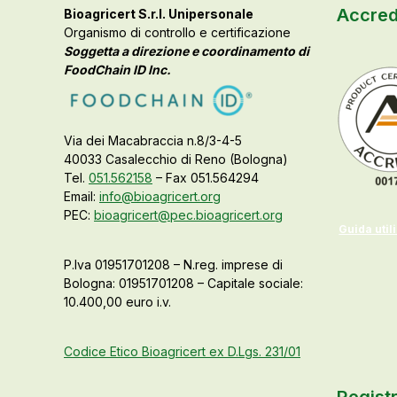
Accred
Bioagricert S.r.l. Unipersonale
Organismo di controllo e certificazione
Soggetta a direzione e coordinamento di
FoodChain ID Inc.
Via dei Macabraccia n.8/3-4-5
40033 Casalecchio di Reno (Bologna)
Tel.
051.562158
– Fax 051.564294
Email:
info@bioagricert.org
PEC:
bioagricert@pec.bioagricert.org
Guida util
P.Iva 01951701208 – N.reg. imprese di
Bologna: 01951701208 – Capitale sociale:
10.400,00 euro i.v.
Codice Etico Bioagricert ex D.Lgs. 231/01