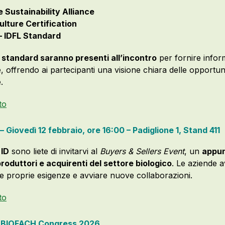
e Sustainability Alliance
lture Certification
– IDFL Standard
e standard saranno presenti all’incontro
per fornire inform
 offrendo ai partecipanti una visione chiara delle opportu
.
to
 Giovedì 12 febbraio, ore 16:00 – Padiglione 1, Stand 411
 ID
sono liete di invitarvi al
Buyers & Sellers Event
, un
appun
produttori e acquirenti del settore biologico
. Le aziende a
e proprie esigenze e avviare nuove collaborazioni.
to
l
BIOFACH Congress 2026