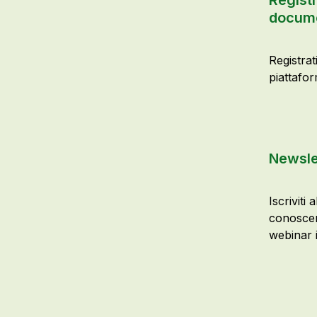
Registr
docume
Registrat
piattafor
Newsle
Iscriviti 
conoscer
webinar i