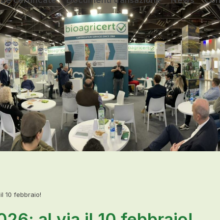
de certificate
Documenti transazione
News
Con
l 10 febbraio!
6: al via il 10 febbraio!