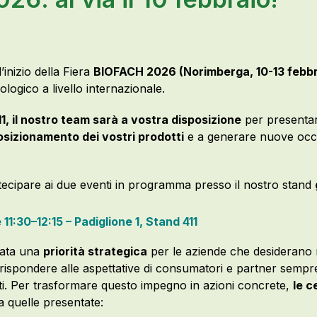
inizio della Fiera
BIOFACH 2026 (Norimberga, 10-13 febbr
ologico a livello internazionale.
11, il nostro team sarà a vostra disposizione
per presentar
posizionamento dei vostri prodotti
e a generare nuove occa
artecipare ai due eventi in programma presso il nostro stand
 11:30–12:15 – Padiglione 1, Stand 411
tata una
priorità strategica
per le aziende che desiderano 
ispondere alle aspettative di consumatori e partner sempre p
ti. Per trasformare questo impegno in azioni concrete,
le c
ra quelle presentate: