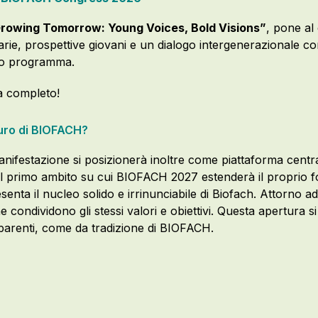
rowing Tomorrow: Young Voices, Bold Visions”
, pone al
rie, prospettive giovani e un dialogo intergenerazionale con
ero programma.
 completo!
turo di BIOFACH?
nifestazione si posizionerà inoltre come piattaforma centra
 Il primo ambito su cui BIOFACH 2027 estenderà il proprio fo
esenta il nucleo solido e irrinunciabile di Biofach. Attorno a
he condividono gli stessi valori e obiettivi. Questa apertura si
parenti, come da tradizione di BIOFACH.