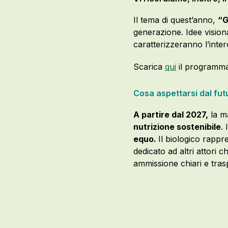
Il tema di quest’anno,
“G
generazione. Idee visiona
caratterizzeranno l’int
Scarica
qui
il programma
Cosa aspettarsi dal fu
A partire dal 2027,
la ma
nutrizione sostenibile
.
equo.
Il biologico rappr
dedicato ad altri attori c
ammissione chiari e tras