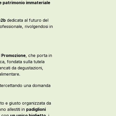
e patrimonio immateriale
b2b
dedicata al futuro del
fessionale, rivolgendosi in
 Promozione
, che porta in
ca, fondata sulla tutela
iancati da degustazioni,
alimentare.
intercettando una domanda
lito e giusto organizzata da
o allestiti in
padiglioni
g: con
un unico biglietto
, i