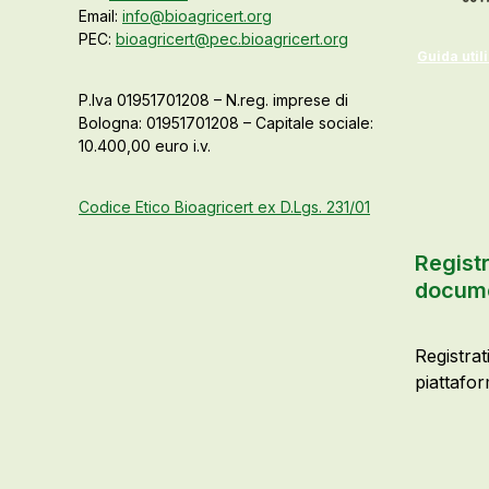
Email:
info@bioagricert.org
PEC:
bioagricert@pec.bioagricert.org
Guida util
P.Iva 01951701208 – N.reg. imprese di
Bologna: 01951701208 – Capitale sociale:
10.400,00 euro i.v.
Codice Etico Bioagricert ex D.Lgs. 231/01
Registr
docume
Registrat
piattafor