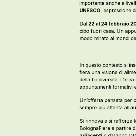
importante anche a livel
UNESCO
, espressione di
Dal
22 al 24 febbraio 2
cibo fuori casa. Un appu
modo mirato ai mondi del
In questo contesto si in
fiera una visione di alim
della biodiversità. L’area
appuntamenti formativi e 
Un’offerta pensata per 
sempre più attenta all’aut
Si rinnova e si rafforza 
BolognaFiere a partire d
adiacenti
e daranno vita