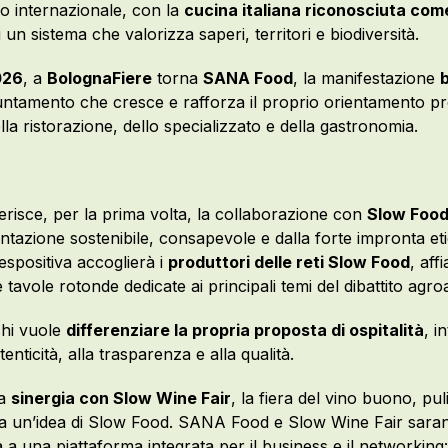
lo internazionale, con la
cucina italiana riconosciuta com
 un sistema che valorizza saperi, territori e biodiversità.
026
, a
BolognaFiere
torna
SANA Food
, la manifestazione
ntamento che cresce e rafforza il proprio orientamento pro
la ristorazione, dello specializzato e della gastronomia.
serisce, per la prima volta, la collaborazione con
Slow Food
entazione sostenibile, consapevole e dalla forte impronta eti
 espositiva accoglierà i
produttori delle reti Slow Food
, aff
tavole rotonde dedicate ai principali temi del dibattito agro
chi vuole
differenziare la propria proposta di ospitalità
, 
enticità, alla trasparenza e alla qualità.
la
sinergia con Slow Wine Fair
, la fiera del vino buono, pu
a un’idea di Slow Food. SANA Food e Slow Wine Fair sarann
 a una piattaforma integrata per il business e il networkin