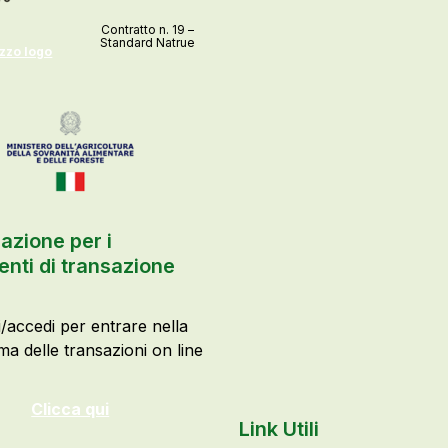
Contratto n. 19 –
Standard Natrue
izzo logo
azione per i
nti di transazione
i/accedi per entrare nella
ma delle transazioni on line
Clicca qui
Link Utili