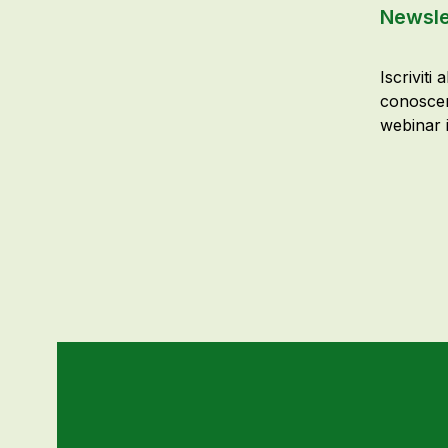
Newsle
Iscriviti 
conoscer
webinar i