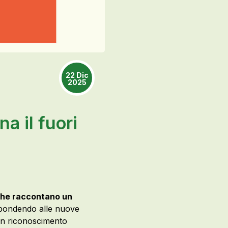
22 Dic
2025
a il fuori
 che raccontano un
spondendo alle nuove
 un riconoscimento