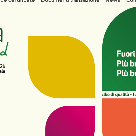
de certificate
Documenti transazione
News
Con