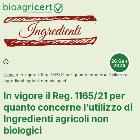
Skip
Open
Close
to
mobile
mobile
content
menu
menu
26 Gen
2024
Home
»
In vigore il Reg. 1165/21 per quanto concerne l’utilizzo di
Ingredienti agricoli non biologici
In vigore il Reg. 1165/21 per
quanto concerne l’utilizzo di
Ingredienti agricoli non
biologici