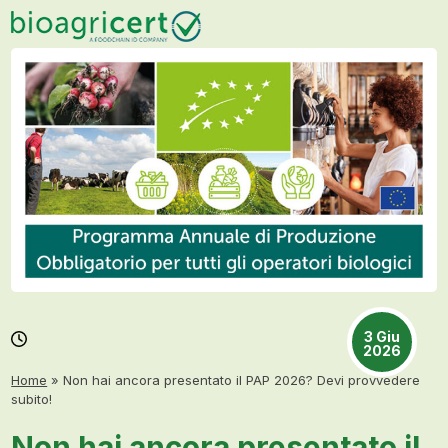
Skip
Open
Close
to
mobile
mobile
content
menu
menu
3 Giu
2026
Home
»
Non hai ancora presentato il PAP 2026? Devi provvedere
subito!
Non hai ancora presentato il