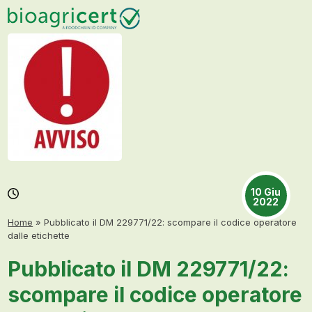
Skip
Open
Close
to
mobile
mobile
content
menu
menu
10 Giu
2022
Home
»
Pubblicato il DM 229771/22: scompare il codice operatore
dalle etichette
Pubblicato il DM 229771/22:
scompare il codice operatore