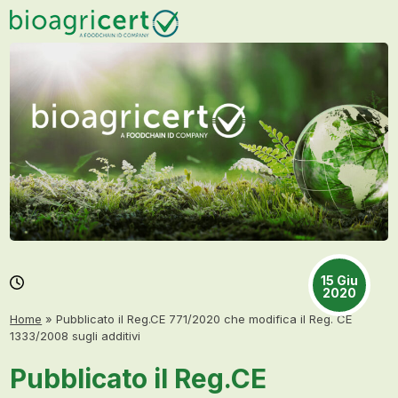
Skip
Open
Close
to
mobile
mobile
content
menu
menu
15 Giu
2020
Home
»
Pubblicato il Reg.CE 771/2020 che modifica il Reg. CE
1333/2008 sugli additivi
Pubblicato il Reg.CE