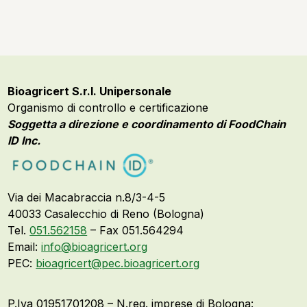
Bioagricert S.r.l. Unipersonale
Organismo di controllo e certificazione
Soggetta a direzione e coordinamento di FoodChain
ID Inc.
Via dei Macabraccia n.8/3-4-5
40033 Casalecchio di Reno (Bologna)
Tel.
051.562158
– Fax 051.564294
Email:
info@bioagricert.org
PEC:
bioagricert@pec.bioagricert.org
P.Iva 01951701208 – N.reg. imprese di Bologna: