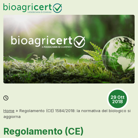
Skip
Open
Close
to
mobile
mobile
content
menu
menu
29 Ott
2018
Home
»
Regolamento (CE) 1584/2018: la normativa del biologico si
aggiorna
Regolamento (CE)