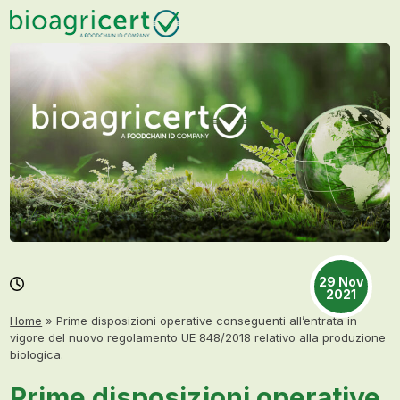
Skip
Open
Close
to
mobile
mobile
content
menu
menu
29 Nov
2021
Home
»
Prime disposizioni operative conseguenti all’entrata in
vigore del nuovo regolamento UE 848/2018 relativo alla produzione
biologica.
Prime disposizioni operative