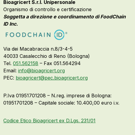
Bioagricert S.r.l. Unipersonale
Organismo di controllo e certificazione
Soggetta a direzione e coordinamento di FoodChain
ID Inc.
Via dei Macabraccia n.8/3-4-5
40033 Casalecchio di Reno (Bologna)
Tel.
051.562158
– Fax 051.564294
Email:
info@bioagricert.org
PEC:
bioagricert@pec.bioagricert.org
P.Iva 01951701208 – N.reg. imprese di Bologna:
01951701208 – Capitale sociale: 10.400,00 euro i.v.
Codice Etico Bioagricert ex D.Lgs. 231/01