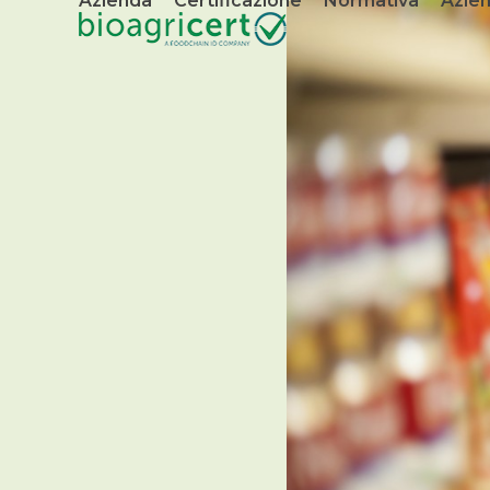
Azienda
Certificazione
Normativa
Azien
Skip
to
content