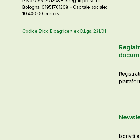
P.Iva 01951701208 – N.reg. imprese di
Bologna: 01951701208 – Capitale sociale:
10.400,00 euro i.v.
Codice Etico Bioagricert ex D.Lgs. 231/01
Registr
docume
Registrat
piattafor
Newsle
Iscriviti 