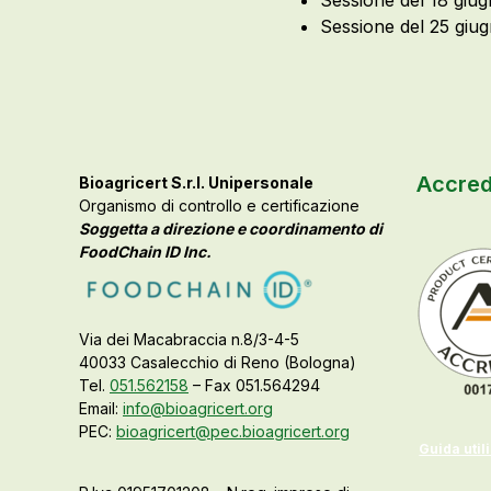
Sessione del 18 giug
Sessione del 25 giug
Accred
Bioagricert S.r.l. Unipersonale
Organismo di controllo e certificazione
Soggetta a direzione e coordinamento di
FoodChain ID Inc.
Via dei Macabraccia n.8/3-4-5
40033 Casalecchio di Reno (Bologna)
Tel.
051.562158
– Fax 051.564294
Email:
info@bioagricert.org
PEC:
bioagricert@pec.bioagricert.org
Guida util